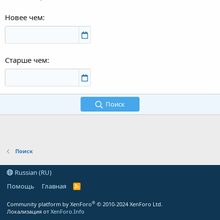
Новее чем
Старше чем
Поиск
Поиск
Russian (RU)
Помощь
Главная
R
S
S
®
Community platform by XenForo
© 2010-2024 XenForo Ltd.
Локализация от
XenForo.Info